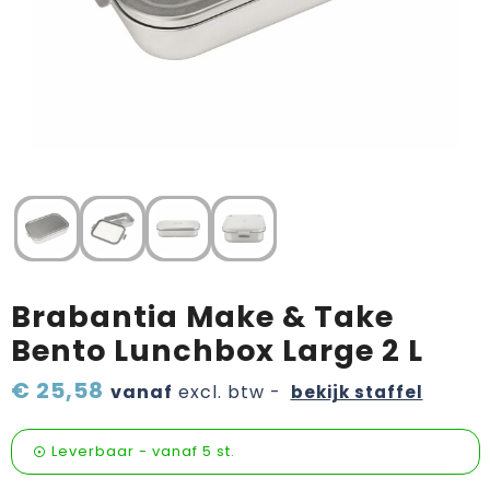
Verzorging & welness
Pasen
Onderweg
Sinterklaas artikelen
Valentijn
Wijn, bier en proeverij
Zomerpakketten
Brabantia Make & Take
Bento Lunchbox Large 2 L
€ 25,58
vanaf
excl. btw -
bekijk staffel
Leverbaar
-
vanaf
5 st.