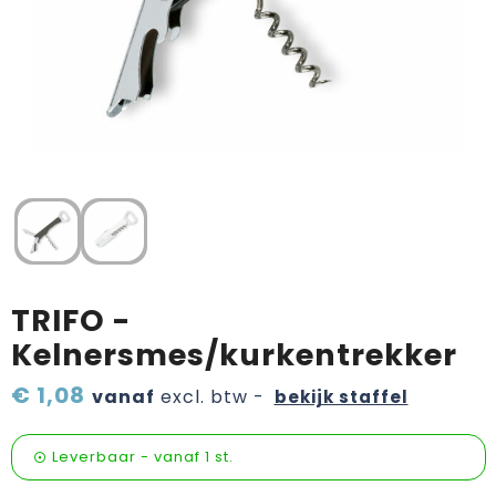
Verzorging & welness
Pasen
Onderweg
Sinterklaas artikelen
Valentijn
Wijn, bier en proeverij
Zomerpakketten
TRIFO -
Kelnersmes/kurkentrekker
€ 1,08
vanaf
excl. btw -
bekijk staffel
Leverbaar
-
vanaf
1 st.