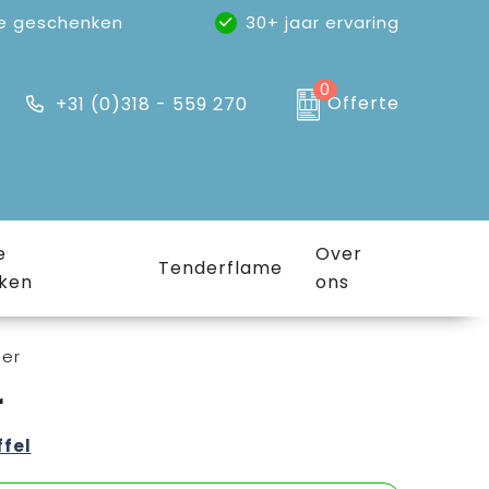
e geschenken
30+ jaar ervaring
0
Offerte
+31 (0)318 - 559 270
e
Over
Tenderflame
ken
ons
ner
r
ffel