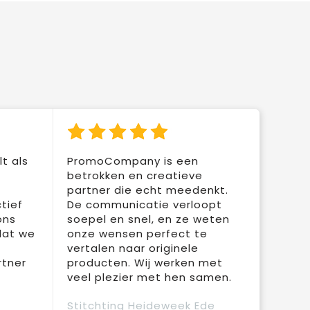
t als
PromoCompany is een
betrokken en creatieve
partner die echt meedenkt.
tief
De communicatie verloopt
ons
soepel en snel, en ze weten
dat we
onze wensen perfect te
vertalen naar originele
rtner
producten. Wij werken met
veel plezier met hen samen.
Stitchting Heideweek Ede