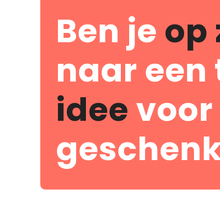
Ben je
op 
naar een 
idee
voor
geschenk