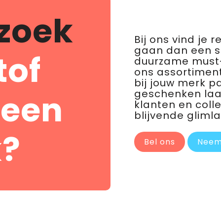
zoek
Bij ons vind je 
gaan dan een 
tof
duurzame must-
ons assortiment
bij jouw merk p
geschenken laat 
 een
klanten en coll
blijvende glimla
?
Bel ons
Neem