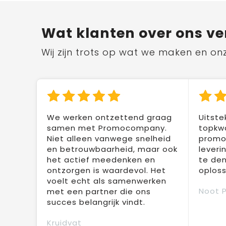
Wat klanten over ons ve
Wij zijn trots op wat we maken en on
We werken ontzettend graag
Uitste
samen met Promocompany.
topkwa
Niet alleen vanwege snelheid
promot
en betrouwbaarheid, maar ook
leveri
het actief meedenken en
te den
ontzorgen is waardevol. Het
oploss
voelt echt als samenwerken
Noot 
met een partner die ons
succes belangrijk vindt.
Kruidvat