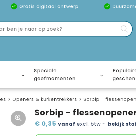
Gratis digitaal ontwerp
Duurzam
Speciale
Populair
geefmomenten
geschen
ies
Openers & kurkentrekkers
Sorbip - flessenope
Sorbip - flessenopene
€ 0,35
vanaf
excl. btw -
bekijk sta