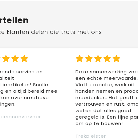
rtellen
ze klanten delen die trots met ons
kende service en
Deze samenwerking voel
liteit
een echte meerwaarde.
ieartikelen! Snelle
Vlotte reactie, werk uit
ng en altijd bereid mee
handen nemen en proac
ken over creatieve
meedenken. Het geeft 
ingen.
vertrouwen en rust, om
weten dat alles goed
Personenvervoer
geregeld is. Een fijne pa
om op te bouwen!
Trekpleister