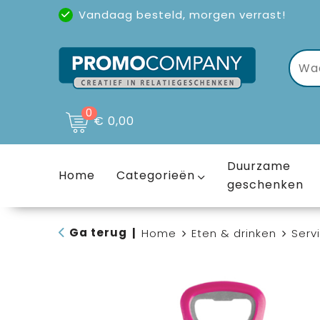
Vandaag besteld, morgen verrast!
Uitstekende reviews
(4,6/5)
0
€ 0,00
Duurzame
Home
Categorieën
geschenken
Ga terug
|
Home
Eten & drinken
Serv