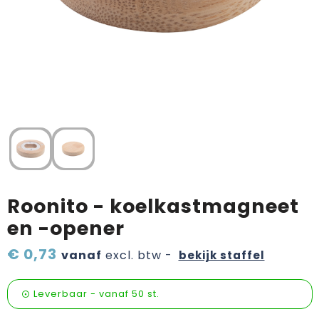
Verzorging & welness
Pasen
Onderweg
Sinterklaas artikelen
Valentijn
Wijn, bier en proeverij
Zomerpakketten
Roonito - koelkastmagneet
en -opener
€ 0,73
vanaf
excl. btw -
bekijk staffel
Leverbaar
-
vanaf
50 st.