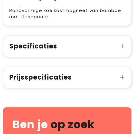
Rondvormige koelkastmagneet van bamboe
met flesopener.
Specificaties
Prijsspecificaties
Ben je
op zoek