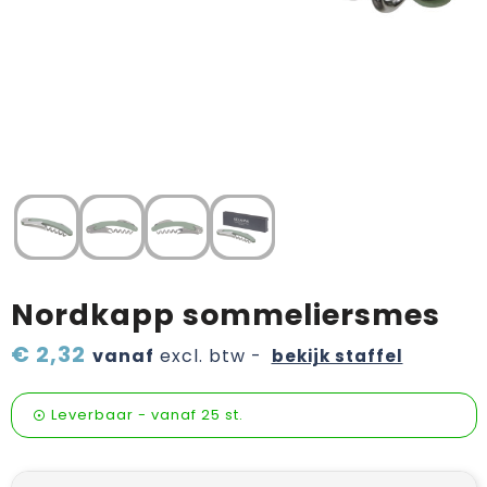
Verzorging & welness
Pasen
Onderweg
Sinterklaas artikelen
Valentijn
Wijn, bier en proeverij
Zomerpakketten
Nordkapp sommeliersmes
€ 2,32
vanaf
excl. btw -
bekijk staffel
Leverbaar
-
vanaf
25 st.