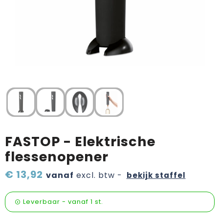
Verzorging & welness
Pasen
Onderweg
Sinterklaas artikelen
Valentijn
Wijn, bier en proeverij
Zomerpakketten
FASTOP - Elektrische
flessenopener
€ 13,92
vanaf
excl. btw -
bekijk staffel
Leverbaar
-
vanaf
1 st.