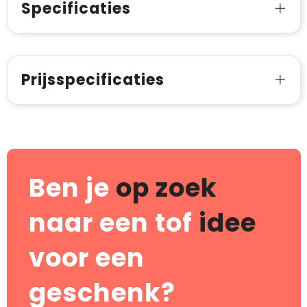
Specificaties
Prijsspecificaties
Ben je
op zoek
naar een tof
idee
voor een
geschenk?