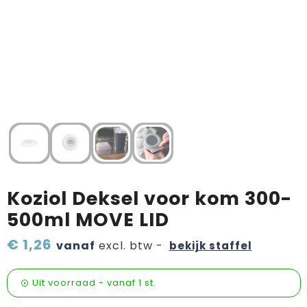
Verzorging & welness
Pasen
Onderweg
Sinterklaas artikelen
Valentijn
Wijn, bier en proeverij
Zomerpakketten
Koziol Deksel voor kom 300-
500ml MOVE LID
€ 1,26
vanaf
excl. btw -
bekijk staffel
Uit voorraad -
vanaf
1 st.