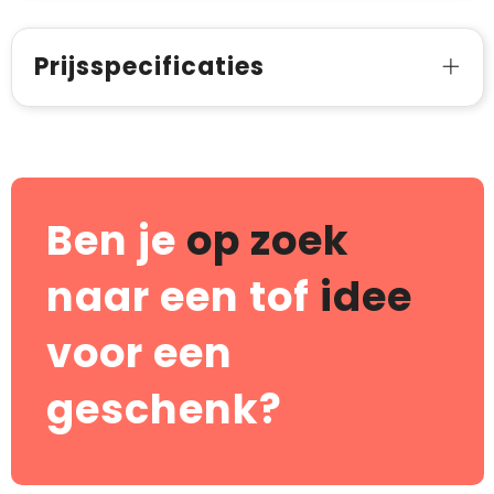
Prijsspecificaties
Ben je
op zoek
naar een tof
idee
voor een
geschenk?