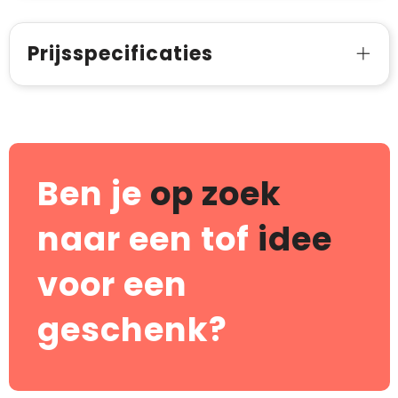
Prijsspecificaties
Ben je
op zoek
naar een tof
idee
voor een
geschenk?