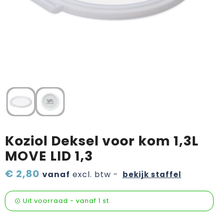
Verzorging & welness
Pasen
Onderweg
Sinterklaas artikelen
Valentijn
Wijn, bier en proeverij
Zomerpakketten
Koziol Deksel voor kom 1,3L
MOVE LID 1,3
€ 2,80
vanaf
excl. btw -
bekijk staffel
Uit voorraad -
vanaf
1 st.