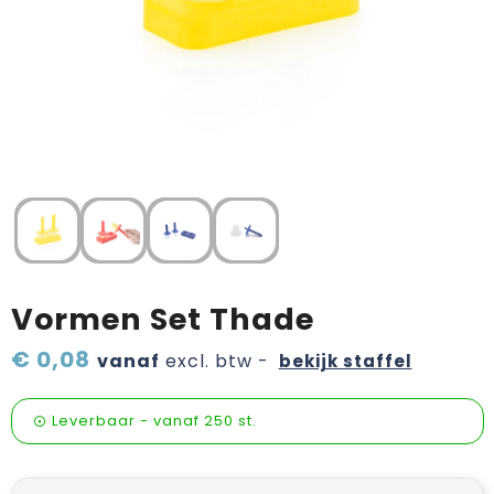
Verzorging & welness
Pasen
Onderweg
Sinterklaas artikelen
Valentijn
Wijn, bier en proeverij
Zomerpakketten
Vormen Set Thade
€ 0,08
vanaf
excl. btw -
bekijk staffel
Leverbaar
-
vanaf
250 st.