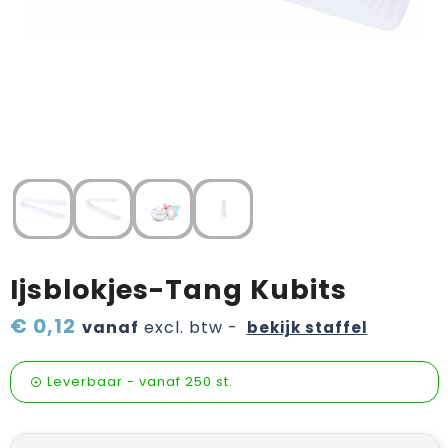
Verzorging & welness
Pasen
Onderweg
Sinterklaas artikelen
Valentijn
Wijn, bier en proeverij
Zomerpakketten
Ijsblokjes-Tang Kubits
€ 0,12
vanaf
excl. btw -
bekijk staffel
Leverbaar
-
vanaf
250 st.