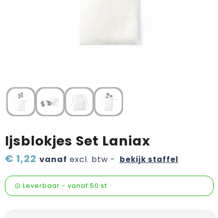
Verzorging & welness
Pasen
Onderweg
Sinterklaas artikelen
Valentijn
Wijn, bier en proeverij
Zomerpakketten
Ijsblokjes Set Laniax
€ 1,22
vanaf
excl. btw -
bekijk staffel
Leverbaar
-
vanaf
50 st.