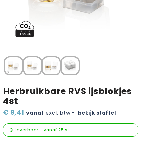
Verzorging & welness
Pasen
Onderweg
Sinterklaas artikelen
Valentijn
Wijn, bier en proeverij
Zomerpakketten
Herbruikbare RVS ijsblokjes
4st
€ 9,41
vanaf
excl. btw -
bekijk staffel
Leverbaar
-
vanaf
25 st.