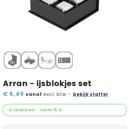
Verzorging & welness
Pasen
Onderweg
Sinterklaas artikelen
Valentijn
Wijn, bier en proeverij
Zomerpakketten
Arran - ijsblokjes set
€ 6,45
vanaf
excl. btw -
bekijk staffel
Leverbaar
-
vanaf
15 st.