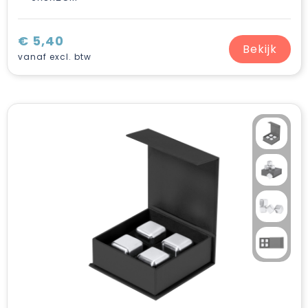
€ 5,40
Bekijk
vanaf excl. btw