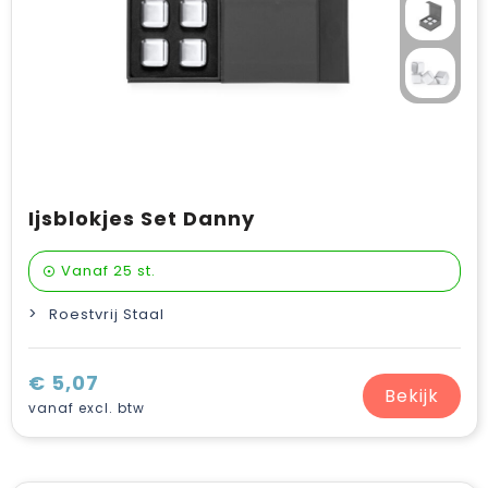
Ijsblokjes Set Danny
Vanaf
25 st.
Roestvrij Staal
€ 5,07
Bekijk
vanaf excl. btw