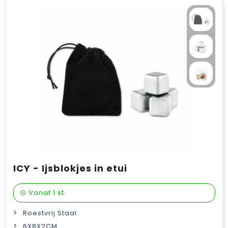
ICY - Ijsblokjes in etui
Vanaf
1 st.
Roestvrij Staal
6X8X2CM