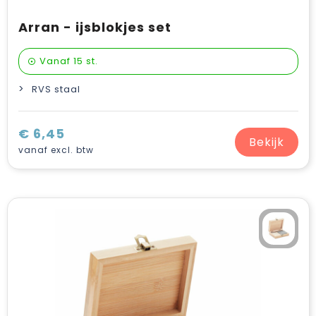
Arran - ijsblokjes set
Vanaf
15 st.
RVS staal
€ 6,45
Bekijk
vanaf excl. btw