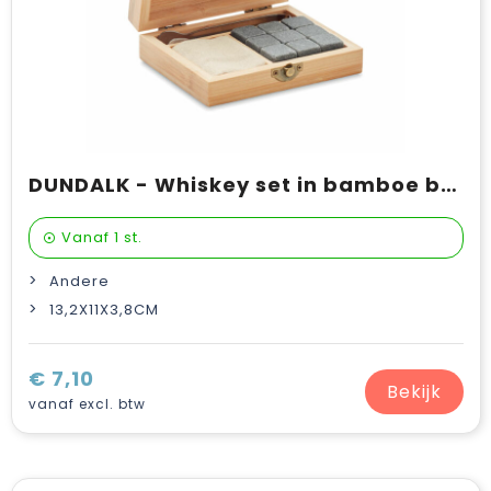
DUNDALK - Whiskey set in bamboe box
Vanaf
1 st.
Andere
13,2X11X3,8CM
€ 7,10
Bekijk
vanaf excl. btw