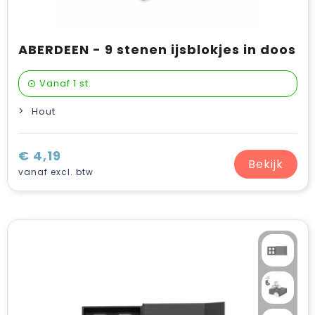
ABERDEEN - 9 stenen ijsblokjes in doos
Vanaf
1 st.
Hout
€ 4,19
Bekijk
vanaf excl. btw