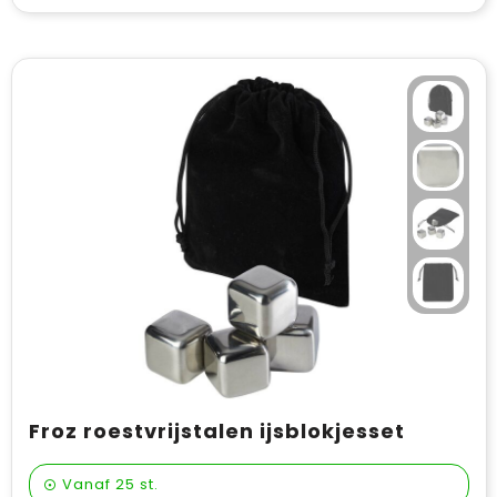
Froz roestvrijstalen ijsblokjesset
Vanaf
25 st.