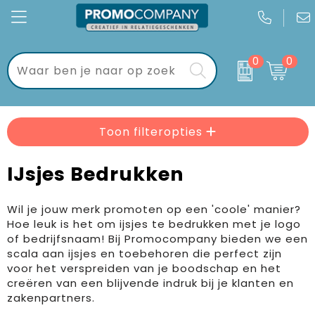
0
0
Kantoor
Bloemen, planten en bomen
Brievenbuspakketten
Gadgets
Drank en Borrel
Brievenbustaart
Toon filteropties
Keycords & sleutelhangers
Handdoeken, Kleding en Tassen
Dag van de Zorg
IJsjes Bedrukken
Eten & drinken
Mokken, flessen en bekers
Geschenksets
Wil je jouw merk promoten op een 'coole' manier?
Sport & vrije tijd
Verkeer en Reizen
Golf geschenkverpakkingen
Hoe leuk is het om ijsjes te bedrukken met je logo
of bedrijfsnaam! Bij Promocompany bieden we een
Wonen & lifestyle
Kerstgeschenken
scala aan ijsjes en toebehoren die perfect zijn
voor het verspreiden van je boodschap en het
Tassen
Kraamcadeaus
creëren van een blijvende indruk bij je klanten en
zakenpartners.
Textiel
Pakketten voor elke gelegenheid