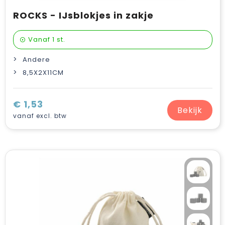
ROCKS - IJsblokjes in zakje
Vanaf
1 st.
Andere
8,5X2X11CM
€ 1,53
Bekijk
vanaf excl. btw