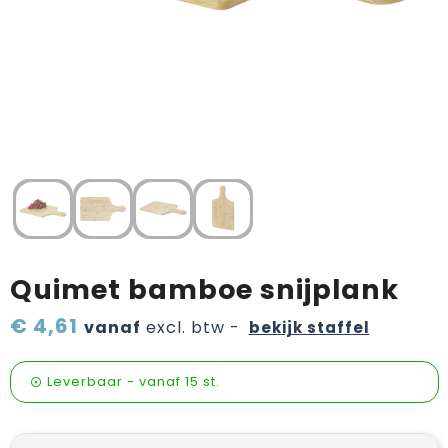
Verzorging & welness
Pasen
Onderweg
Sinterklaas artikelen
Valentijn
Wijn, bier en proeverij
Zomerpakketten
Quimet bamboe snijplank
€ 4,61
vanaf
excl. btw -
bekijk staffel
Leverbaar
-
vanaf
15 st.