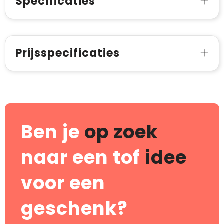
Specificaties
Prijsspecificaties
Ben je
op zoek
naar een tof
idee
voor een
geschenk?