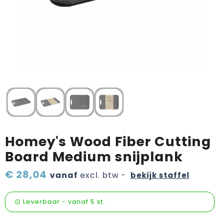
Verzorging & welness
Pasen
Onderweg
Sinterklaas artikelen
Valentijn
Wijn, bier en proeverij
Zomerpakketten
Homey's Wood Fiber Cutting
Board Medium snijplank
€ 28,04
vanaf
excl. btw -
bekijk staffel
Leverbaar
-
vanaf
5 st.