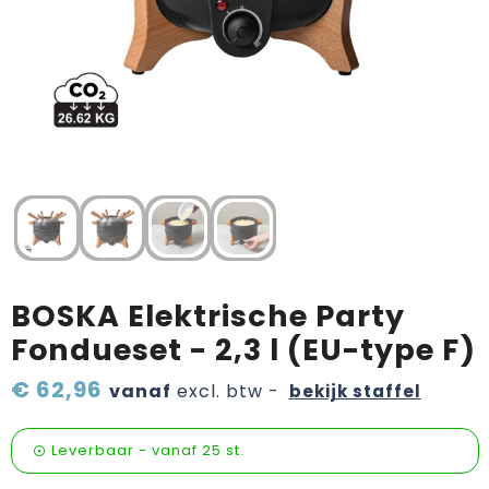
Verzorging & welness
Pasen
Onderweg
Sinterklaas artikelen
Valentijn
Wijn, bier en proeverij
Zomerpakketten
BOSKA Elektrische Party
Fondueset - 2,3 l (EU-type F)
€ 62,96
vanaf
excl. btw -
bekijk staffel
Leverbaar
-
vanaf
25 st.