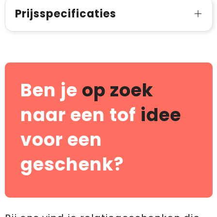
Prijsspecificaties
Ben je
op zoek
naar een tof
idee
voor een
geschenk?