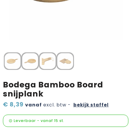
Verzorging & welness
Pasen
Onderweg
Sinterklaas artikelen
Valentijn
Wijn, bier en proeverij
Zomerpakketten
Bodega Bamboo Board
snijplank
€ 8,39
vanaf
excl. btw -
bekijk staffel
Leverbaar
-
vanaf
15 st.