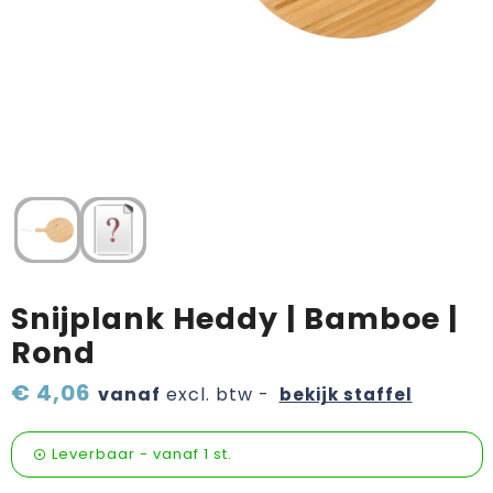
Verzorging & welness
Pasen
Onderweg
Sinterklaas artikelen
Valentijn
Wijn, bier en proeverij
Zomerpakketten
Snijplank Heddy | Bamboe |
Rond
€ 4,06
vanaf
excl. btw -
bekijk staffel
Leverbaar
-
vanaf
1 st.