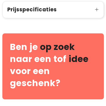
Prijsspecificaties
Ben je
op zoek
naar een tof
idee
voor een
geschenk?