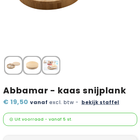
Verzorging & welness
Pasen
Onderweg
Sinterklaas artikelen
Valentijn
Wijn, bier en proeverij
Zomerpakketten
Abbamar - kaas snijplank
€ 19,50
vanaf
excl. btw -
bekijk staffel
Uit voorraad -
vanaf
5 st.