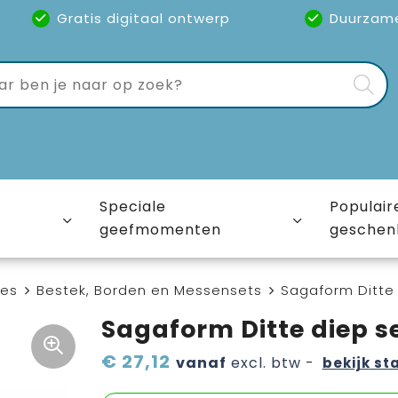
Gratis digitaal ontwerp
Duurzam
Speciale
Populair
geefmomenten
geschen
ies
Bestek, Borden en Messensets
Sagaform Ditte
Sagaform Ditte diep s
€ 27,12
vanaf
excl. btw -
bekijk st