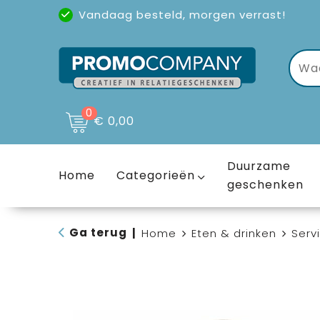
Vandaag besteld, morgen verrast!
Uitstekende reviews
(4,6/5)
0
€ 0,00
Duurzame
Home
Categorieën
geschenken
Ga terug
|
Home
Eten & drinken
Serv