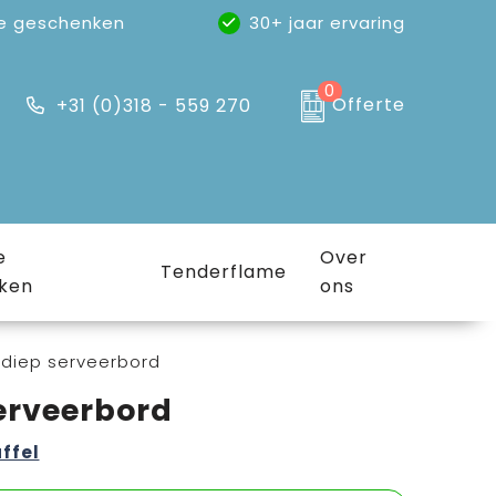
e geschenken
30+ jaar ervaring
0
Offerte
+31 (0)318 - 559 270
e
Over
Tenderflame
ken
ons
 diep serveerbord
erveerbord
affel