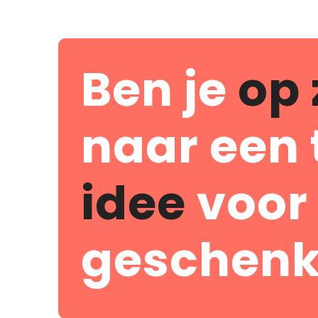
Ben je
op 
naar een 
idee
voor
geschenk