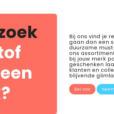
zoek
Bij ons vind je 
gaan dan een 
tof
duurzame must-
ons assortiment
bij jouw merk p
geschenken laat 
 een
klanten en coll
blijvende glimla
?
Bel ons
Neem