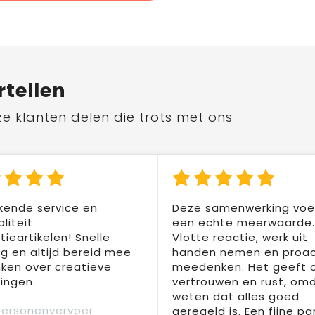
rtellen
ze klanten delen die trots met ons
kende service en
Deze samenwerking voel
liteit
een echte meerwaarde.
ieartikelen! Snelle
Vlotte reactie, werk uit
ng en altijd bereid mee
handen nemen en proac
ken over creatieve
meedenken. Het geeft 
ingen.
vertrouwen en rust, om
weten dat alles goed
Personenvervoer
geregeld is. Een fijne pa