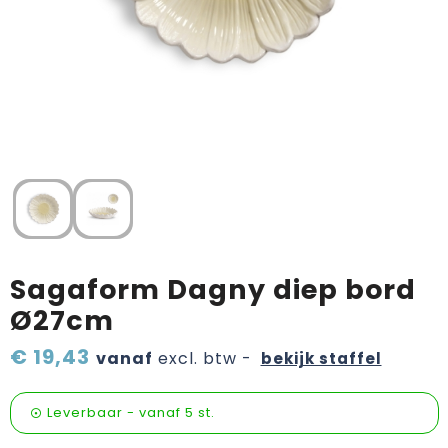
Verzorging & welness
Pasen
Onderweg
Sinterklaas artikelen
Valentijn
Wijn, bier en proeverij
Zomerpakketten
Sagaform Dagny diep bord
Ø27cm
€ 19,43
vanaf
excl. btw -
bekijk staffel
Leverbaar
-
vanaf
5 st.