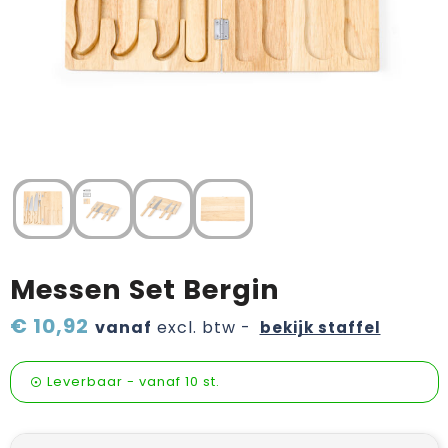
Verzorging & welness
Pasen
Onderweg
Sinterklaas artikelen
Valentijn
Wijn, bier en proeverij
Zomerpakketten
Messen Set Bergin
€ 10,92
vanaf
excl. btw -
bekijk staffel
Leverbaar
-
vanaf
10 st.