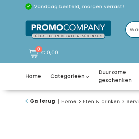
Vandaag besteld, morgen verrast!
Uitstekende reviews
(4,6/5)
0
€ 0,00
Duurzame
Home
Categorieën
geschenken
Ga terug
|
Home
Eten & drinken
Serv