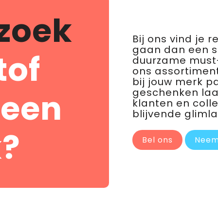
zoek
Bij ons vind je 
gaan dan een 
tof
duurzame must-
ons assortiment
bij jouw merk p
geschenken laat 
 een
klanten en coll
blijvende glimla
?
Bel ons
Neem