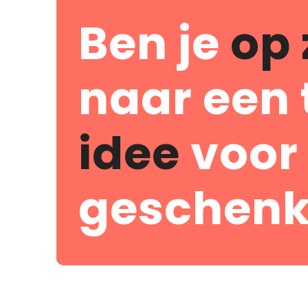
Ben je
op 
naar een 
idee
voor
geschenk