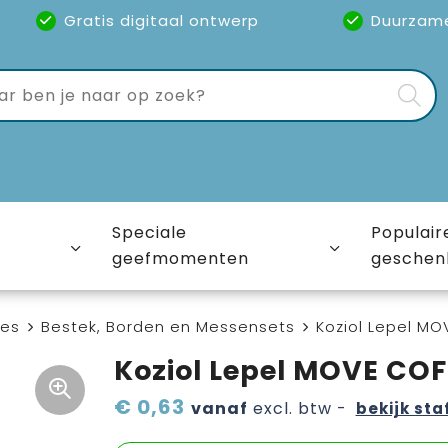
Gratis digitaal ontwerp
Duurzam
Speciale
Populair
geefmomenten
geschen
ies
Bestek, Borden en Messensets
Koziol Lepel M
Koziol Lepel MOVE CO
€ 0,63
vanaf
excl. btw -
bekijk sta