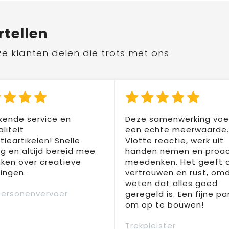
rtellen
ze klanten delen die trots met ons
kende service en
Deze samenwerking voel
liteit
een echte meerwaarde.
ieartikelen! Snelle
Vlotte reactie, werk uit
ng en altijd bereid mee
handen nemen en proac
ken over creatieve
meedenken. Het geeft 
ingen.
vertrouwen en rust, om
weten dat alles goed
Personenvervoer
geregeld is. Een fijne pa
om op te bouwen!
Trekpleister