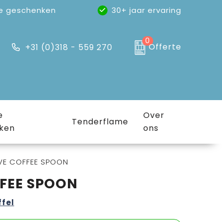
e geschenken
30+ jaar ervaring
0
Offerte
+31 (0)318 - 559 270
e
Over
Tenderflame
ken
ons
OVE COFFEE SPOON
FFEE SPOON
ffel