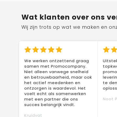
Wat klanten over ons ve
Wij zijn trots op wat we maken en on
We werken ontzettend graag
Uitste
samen met Promocompany.
topkwa
Niet alleen vanwege snelheid
promot
en betrouwbaarheid, maar ook
leveri
het actief meedenken en
te den
ontzorgen is waardevol. Het
oploss
voelt echt als samenwerken
Noot 
met een partner die ons
succes belangrijk vindt.
Kruidvat