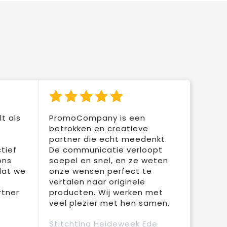
t als
PromoCompany is een
betrokken en creatieve
partner die echt meedenkt.
tief
De communicatie verloopt
ons
soepel en snel, en ze weten
dat we
onze wensen perfect te
vertalen naar originele
rtner
producten. Wij werken met
veel plezier met hen samen.
Stitchting Heideweek Ede