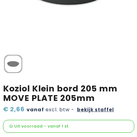
Verzorging & welness
Sinterklaas etenswaren
Onderweg
Valentijn
Wijn, bier en proeverij
Zomerpakketten
Koziol Klein bord 205 mm
MOVE PLATE 205mm
€ 2,66
vanaf
excl. btw -
bekijk staffel
Uit voorraad -
vanaf
1 st.