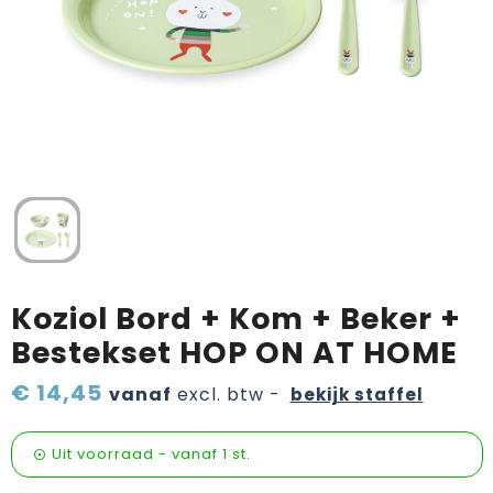
Verzorging & welness
Pasen
Onderweg
Sinterklaas artikelen
Valentijn
Wijn, bier en proeverij
Zomerpakketten
Koziol Bord + Kom + Beker +
Bestekset HOP ON AT HOME
€ 14,45
vanaf
excl. btw -
bekijk staffel
Uit voorraad -
vanaf
1 st.