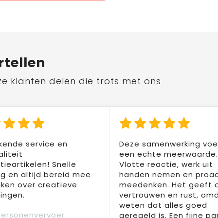
rtellen
ze klanten delen die trots met ons
kende service en
Deze samenwerking voel
liteit
een echte meerwaarde.
ieartikelen! Snelle
Vlotte reactie, werk uit
ng en altijd bereid mee
handen nemen en proac
ken over creatieve
meedenken. Het geeft 
ingen.
vertrouwen en rust, om
weten dat alles goed
Personenvervoer
geregeld is. Een fijne pa