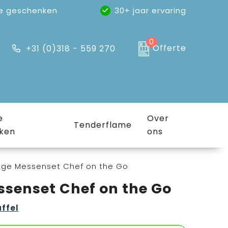
e geschenken
30+ jaar ervaring
0
Offerte
+31 (0)318 - 559 270
e
Over
Tenderflame
ken
ons
lige Messenset Chef on the Go
ssenset Chef on the Go
affel