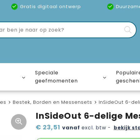
Gratis digitaal ontwerp
Duurzam
Speciale
Populair
geefmomenten
geschen
ies
Bestek, Borden en Messensets
InSideOut 6-de
InSideOut 6-delige Me
€ 23,51
vanaf
excl. btw -
bekijk st