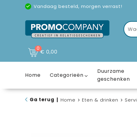
Vandaag besteld, morgen verrast!
Uitstekende reviews
(4,6/5)
0
€ 0,00
Duurzame
Home
Categorieën
geschenken
Ga terug
|
Home
Eten & drinken
Serv