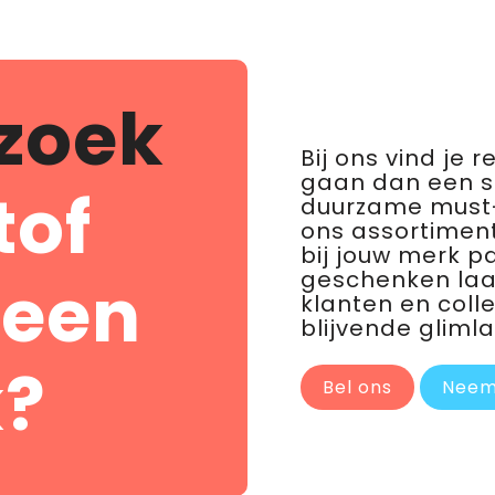
zoek
Bij ons vind je 
gaan dan een 
tof
duurzame must-
ons assortiment
bij jouw merk p
geschenken laat 
 een
klanten en coll
blijvende glimla
?
Bel ons
Neem