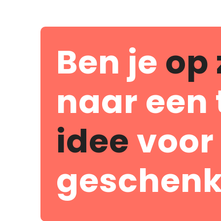
Ben je
op 
naar een 
idee
voor
geschenk