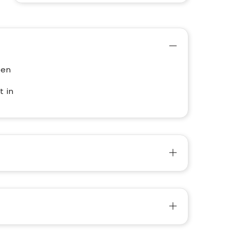
een
t in