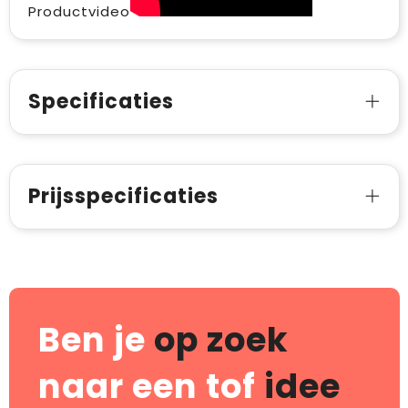
Productvideo
Specificaties
Prijsspecificaties
Ben je
op zoek
naar een tof
idee