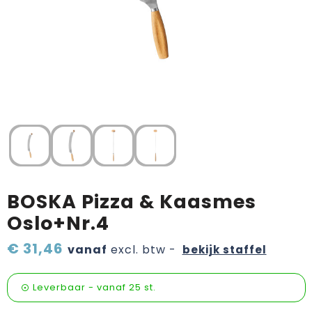
Verzorging & welness
Pasen
Onderweg
Sinterklaas artikelen
Valentijn
Wijn, bier en proeverij
Zomerpakketten
BOSKA Pizza & Kaasmes
Oslo+Nr.4
€ 31,46
vanaf
excl. btw -
bekijk staffel
Leverbaar
-
vanaf
25 st.