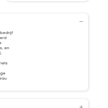
bedrijf
eerd
e
s, en
,
mels
nge
deau