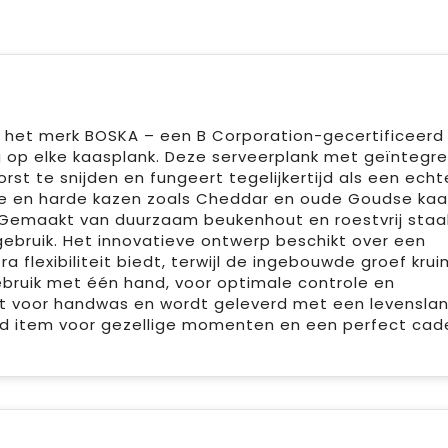
het merk BOSKA – een B Corporation-gecertificeerd 
ing op elke kaasplank. Deze serveerplank met geïntegr
t te snijden en fungeert tegelijkertijd als een echt
rde en harde kazen zoals Cheddar en oude Goudse kaa
. Gemaakt van duurzaam beukenhout en roestvrij staal
gebruik. Het innovatieve ontwerp beschikt over een
flexibiliteit biedt, terwijl de ingebouwde groef krui
ebruik met één hand, voor optimale controle en
ikt voor handwas en wordt geleverd met een levensla
nd item voor gezellige momenten en een perfect ca