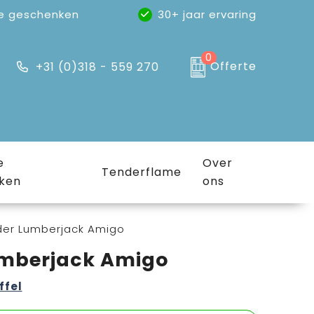
e geschenken
30+ jaar ervaring
0
Offerte
+31 (0)318 - 559 270
e
Over
Tenderflame
ken
ons
der Lumberjack Amigo
umberjack Amigo
ffel