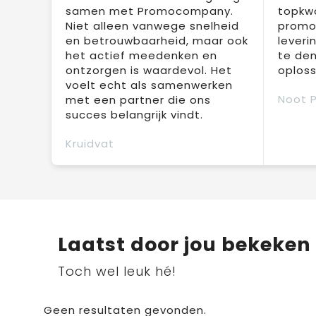
samen met Promocompany.
topkwa
Niet alleen vanwege snelheid
promot
en betrouwbaarheid, maar ook
leveri
het actief meedenken en
te den
ontzorgen is waardevol. Het
oploss
voelt echt als samenwerken
Noot 
met een partner die ons
succes belangrijk vindt.
Kruidvat
Laatst door jou bekeken
Toch wel leuk hé!
Geen resultaten gevonden.