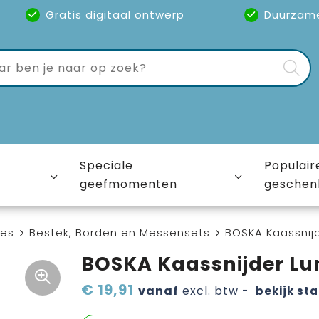
Gratis digitaal ontwerp
Duurzam
Speciale
Populair
geefmomenten
geschen
ies
Bestek, Borden en Messensets
BOSKA Kaassnij
BOSKA Kaassnijder L
€ 19,91
vanaf
excl. btw -
bekijk sta