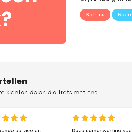
?
Bel ons
Neem
rtellen
ze klanten delen die trots met ons
kende service en
Deze samenwerking voel