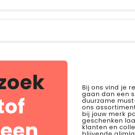
zoek
Bij ons vind je 
gaan dan een 
tof
duurzame must-
ons assortiment
bij jouw merk p
geschenken laat 
 een
klanten en coll
blijvende glimla