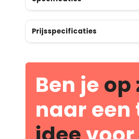
Prijsspecificaties
Ben je
op 
naar een 
idee
voor