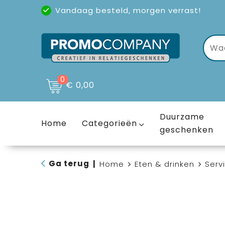
Vandaag besteld, morgen verrast!
Uitstekende reviews
(4,6/5)
0
€ 0,00
Duurzame
Home
Categorieën
geschenken
Ga terug
|
Home
Eten & drinken
Serv