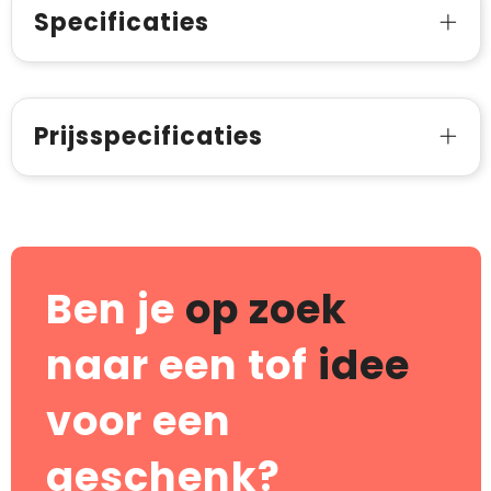
Specificaties
Prijsspecificaties
Ben je
op zoek
naar een tof
idee
voor een
geschenk?