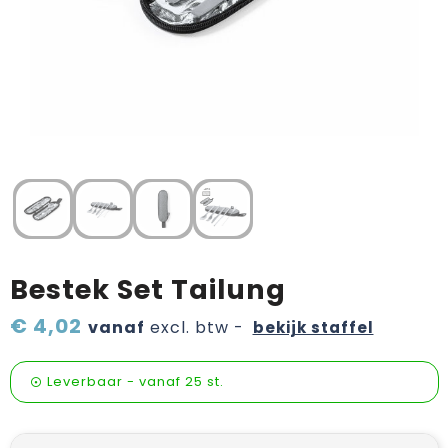
Verzorging & welness
Sinterklaas etenswaren
Onderweg
Valentijn
Wijn, bier en proeverij
Zomerpakketten
Bestek Set Tailung
€ 4,02
vanaf
excl. btw -
bekijk staffel
Leverbaar
-
vanaf
25 st.