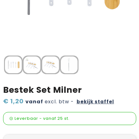
Verzorging & welness
Pasen
Onderweg
Sinterklaas artikelen
Valentijn
Wijn, bier en proeverij
Zomerpakketten
Bestek Set Milner
€ 1,20
vanaf
excl. btw -
bekijk staffel
Leverbaar
-
vanaf
25 st.