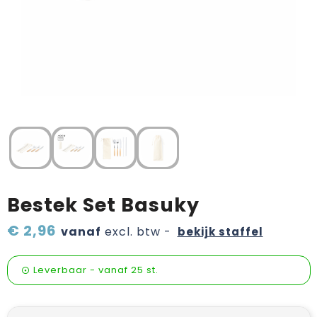
Verzorging & welness
Pasen
Onderweg
Sinterklaas artikelen
Valentijn
Wijn, bier en proeverij
Zomerpakketten
Bestek Set Basuky
€ 2,96
vanaf
excl. btw -
bekijk staffel
Leverbaar
-
vanaf
25 st.