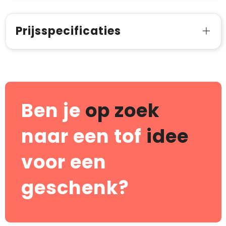
Prijsspecificaties
Ben je
op zoek
naar een tof
idee
voor een
geschenk?