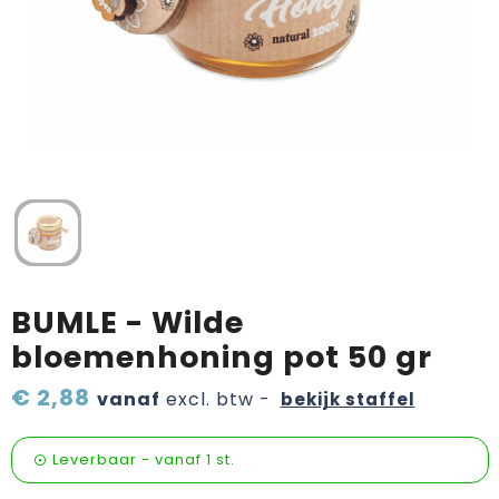
Verzorging & welness
Pasen
Onderweg
Sinterklaas artikelen
Valentijn
Wijn, bier en proeverij
Zomerpakketten
BUMLE - Wilde
bloemenhoning pot 50 gr
€ 2,88
vanaf
excl. btw -
bekijk staffel
Leverbaar
-
vanaf
1 st.