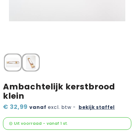
Verzorging & welness
Sinterklaas etenswaren
Onderweg
Valentijn
Wijn, bier en proeverij
Zomerpakketten
Ambachtelijk kerstbrood
klein
€ 32,99
vanaf
excl. btw -
bekijk staffel
Uit voorraad -
vanaf
1 st.