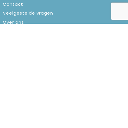
Contact
Veelgestelde vragen
Over ons
Veilig winkelen
Algemene voorwaarden
Privacyverklaring
Cookiebeleid
Klachtenprocedure
Aanbevolen categorieën
Fietslampjes
Notitieboeken
Elektronica en Gadgets