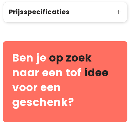
Prijsspecificaties
Ben je
op zoek
naar een tof
idee
voor een
geschenk?