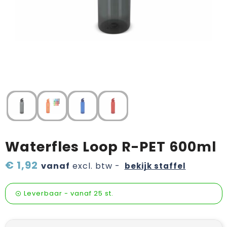
Verzorging & welness
Pasen
Onderweg
Sinterklaas artikelen
Valentijn
Wijn, bier en proeverij
Zomerpakketten
Waterfles Loop R-PET 600ml
€ 1,92
vanaf
excl. btw -
bekijk staffel
Leverbaar
-
vanaf
25 st.