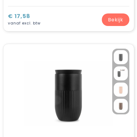
€ 17,58
Bekijk
vanaf excl. btw