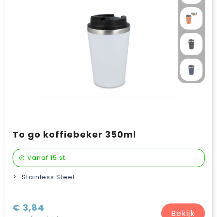
Verzorging & welness
Pasen
Onderweg
Sinterklaas artikelen
Valentijn
Wijn, bier en proeverij
Zomerpakketten
To go koffiebeker 350ml
Vanaf
15 st.
Stainless Steel
€ 3,84
Bekijk