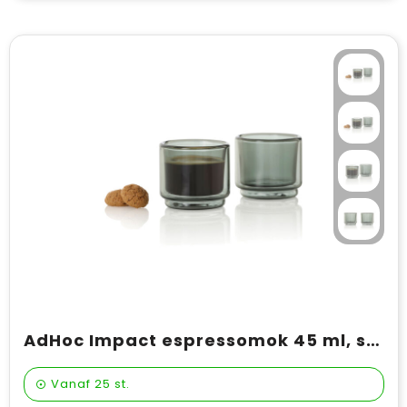
AdHoc Impact espressomok 45 ml, set van 2 stuks
Vanaf
25 st.