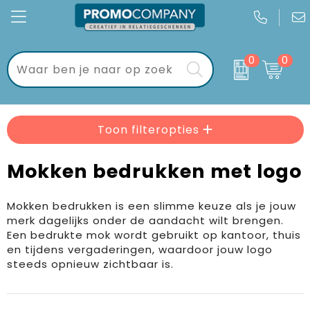
0
0
Kantoor
Bloemen, planten en bomen
Brievenbuspakketten
Gadgets
Drank en Borrel
Brievenbustaart
Toon filteropties
Keycords & sleutelhangers
Handdoeken, Kleding en Tassen
Dag van de Zorg
Mokken bedrukken met logo
Eten & drinken
Mokken, flessen en bekers
Geschenksets
Mokken bedrukken is een slimme keuze als je jouw
Sport & vrije tijd
Verkeer en Reizen
Golf geschenkverpakkingen
merk dagelijks onder de aandacht wilt brengen.
Een bedrukte mok wordt gebruikt op kantoor, thuis
Wonen & lifestyle
Kerstgeschenken
en tijdens vergaderingen, waardoor jouw logo
steeds opnieuw zichtbaar is.
Tassen
Kraamcadeaus
Textiel
Pakketten voor elke gelegenheid