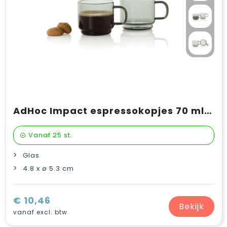
AdHoc Impact espressokopjes 70 ml, set van 2 stuks
Vanaf
25 st.
Glas
4.8 x ø 5.3 cm
€ 10,46
Bekijk
vanaf excl. btw