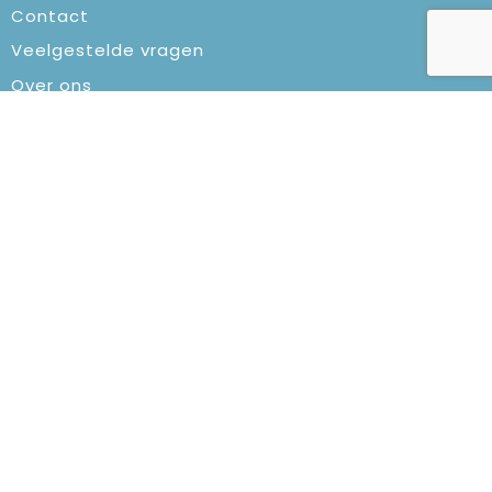
Contact
Veelgestelde vragen
Over ons
Veilig winkelen
Algemene voorwaarden
Privacyverklaring
Cookiebeleid
Klachtenprocedure
Aanbevolen categorieën
Fietslampjes
Notitieboeken
Elektronica en Gadgets