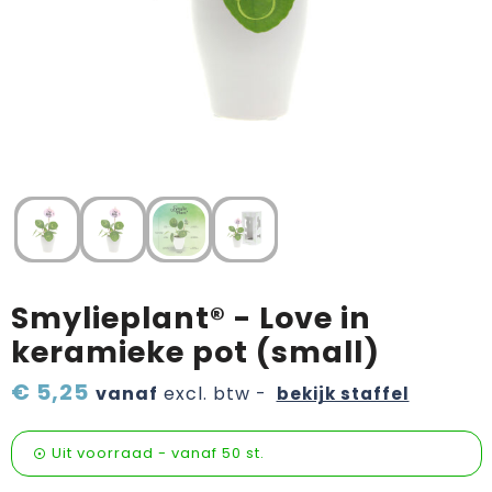
Verzorging & welness
Pasen
Onderweg
Sinterklaas artikelen
Valentijn
Wijn, bier en proeverij
Zomerpakketten
Smylieplant® - Love in
keramieke pot (small)
€ 5,25
vanaf
excl. btw -
bekijk staffel
Uit voorraad -
vanaf
50 st.