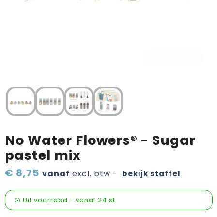
Verzorging & welness
Sinterklaas etenswaren
Onderweg
Valentijn
Wijn, bier en proeverij
Zomerpakketten
No Water Flowers® - Sugar
pastel mix
€ 8,75
vanaf
excl. btw -
bekijk staffel
Uit voorraad -
vanaf
24 st.