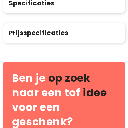
Specificaties
Prijsspecificaties
Ben je
op zoek
naar een tof
idee
voor een
geschenk?