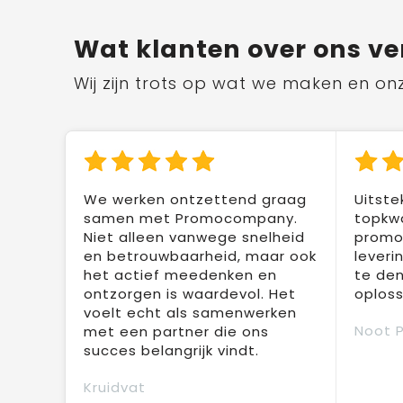
Wat klanten over ons ve
Wij zijn trots op wat we maken en on
We werken ontzettend graag
Uitste
samen met Promocompany.
topkwa
Niet alleen vanwege snelheid
promot
en betrouwbaarheid, maar ook
leveri
het actief meedenken en
te den
ontzorgen is waardevol. Het
oploss
voelt echt als samenwerken
Noot 
met een partner die ons
succes belangrijk vindt.
Kruidvat