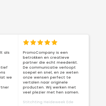
t als
PromoCompany is een
betrokken en creatieve
partner die echt meedenkt.
tief
De communicatie verloopt
ons
soepel en snel, en ze weten
dat we
onze wensen perfect te
vertalen naar originele
rtner
producten. Wij werken met
veel plezier met hen samen.
Stitchting Heideweek Ede