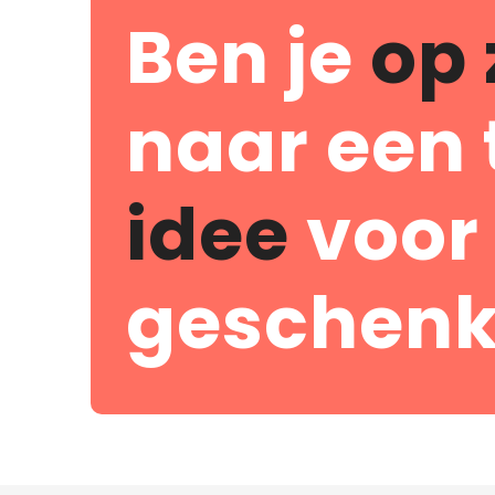
Ben je
op 
naar een 
idee
voor
geschenk