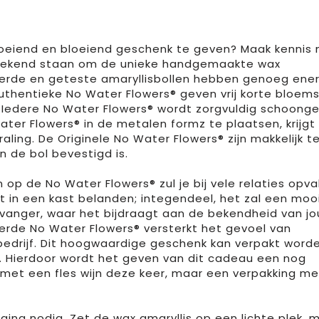
roeiend en bloeiend geschenk te geven? Maak kennis
 bekend staan om de unieke handgemaakte wax
teerde en geteste amaryllisbollen hebben genoeg ene
uthentieke No Water Flowers® geven vrij korte bloems
. Iedere No Water Flowers® wordt zorgvuldig schoon
ater Flowers® in de metalen formz te plaatsen, krijgt
aling. De Originele No Water Flowers® zijn makkelijk t
n de bol bevestigd is.
op de No Water Flowers® zul je bij vele relaties opval
 in een kast belanden; integendeel, het zal een mooi
ntvanger, waar het bijdraagt aan de bekendheid van j
erde No Water Flowers® versterkt het gevoel van
edrijf. Dit hoogwaardige geschenk kan verpakt worde
. Hierdoor wordt het geven van dit cadeau een nog
met een fles wijn deze keer, maar een verpakking me
ing nodig. Zet de wax amaryllis op een lichte plek, 