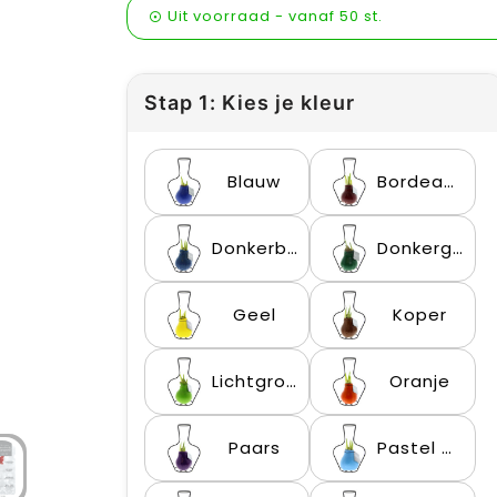
Uit voorraad -
vanaf
50 st.
Stap 1: Kies je kleur
Blauw
Bordeaux
Donkerblauw
Donkergroen
Geel
Koper
Lichtgroen
Oranje
Paars
Pastel blauw