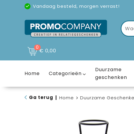
Vandaag besteld, morgen verrast!
Uitstekende reviews
(4,6/5)
0
€ 0,00
Duurzame
Home
Categorieën
geschenken
Ga terug
|
Home
Duurzame Geschenk