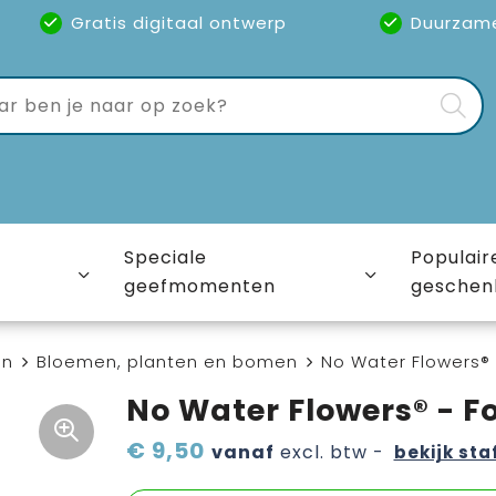
Gratis digitaal ontwerp
Duurzam
Speciale
Populair
geefmomenten
geschen
en
Bloemen, planten en bomen
No Water Flowers® 
No Water Flowers® - F
€ 9,50
vanaf
excl. btw -
bekijk sta