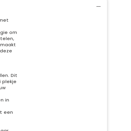
 met
rgie om
telen,
gemaakt
 deze
e
len. Dit
 plekje
ouw
n in
t een
maar