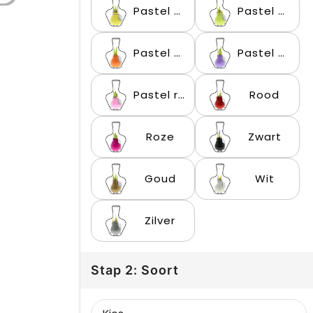
Pastel geel
Pastel groen
Pastel oranje
Pastel paars
Pastel roze
Rood
Roze
Zwart
Goud
Wit
Zilver
Stap 2: Soort