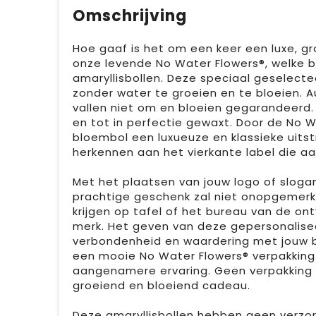
Omschrijving
Hoe gaaf is het om een keer een luxe, g
onze levende No Water Flowers®, welke
amaryllisbollen. Deze speciaal geselec
zonder water te groeien en te bloeien. A
vallen niet om en bloeien gegarandeerd
en tot in perfectie gewaxt. Door de No W
bloembol een luxueuze en klassieke uitstr
herkennen aan het vierkante label die aa
Met het plaatsen van jouw logo of slogan 
prachtige geschenk zal niet onopgemerkt
krijgen op tafel of het bureau van de o
merk. Het geven van deze gepersonalise
verbondenheid en waardering met jouw b
een mooie No Water Flowers® verpakking
aangenamere ervaring. Geen verpakking 
groeiend en bloeiend cadeau.
Deze amaryllisbollen hebben geen verzorg