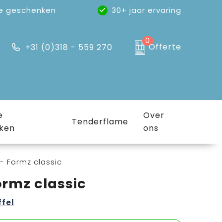
e geschenken
30+ jaar ervaring
0
Offerte
+31 (0)318 - 559 270
e
Over
Tenderflame
ken
ons
- Formz classic
ormz classic
ffel