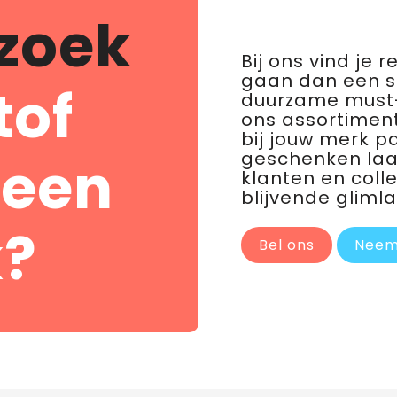
zoek
Bij ons vind je 
gaan dan een 
tof
duurzame must-
ons assortiment
bij jouw merk p
geschenken laat 
 een
klanten en coll
blijvende glimla
?
Bel ons
Neem