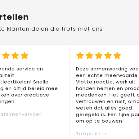
rtellen
ze klanten delen die trots met ons
kende service en
Deze samenwerking voel
liteit
een echte meerwaarde.
ieartikelen! Snelle
Vlotte reactie, werk uit
ng en altijd bereid mee
handen nemen en proac
ken over creatieve
meedenken. Het geeft 
ingen.
vertrouwen en rust, om
weten dat alles goed
Personenvervoer
geregeld is. Een fijne pa
om op te bouwen!
Trekpleister