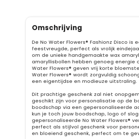
Omschrijving
De No Water Flowers® Fashionz Disco is 
feestvreugde, perfect als vrolijk einde
om de unieke handgemaakte wax amarylli
amaryllisbollen hebben genoeg energie o
Water Flowers® geven vrij korte bloemste
Water Flowers® wordt zorgvuldig schoong
een eigentijdse en modieuze uitstraling.
Dit prachtige geschenk zal niet onopgem
geschikt zijn voor personalisatie op de b
boodschap via een gepersonaliseerde ach
kun je toch jouw boodschap, logo of sl
gepersonaliseerde No Water Flowers® ve
perfect als stijlvol geschenk voor person
en bloeiend geschenk, perfect om te ge