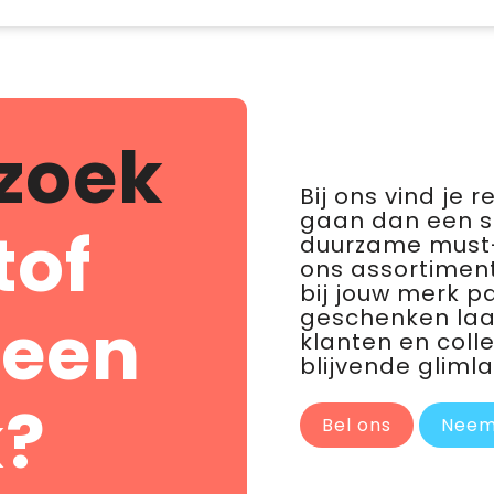
zoek
Bij ons vind je 
gaan dan een 
tof
duurzame must-
ons assortiment
bij jouw merk p
geschenken laat 
 een
klanten en coll
blijvende glimla
?
Bel ons
Neem