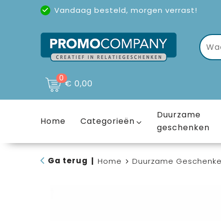
Vandaag besteld, morgen verrast!
Uitstekende reviews
(4,6/5)
0
€ 0,00
Duurzame
Home
Categorieën
geschenken
Ga terug
|
Home
Duurzame Geschenk