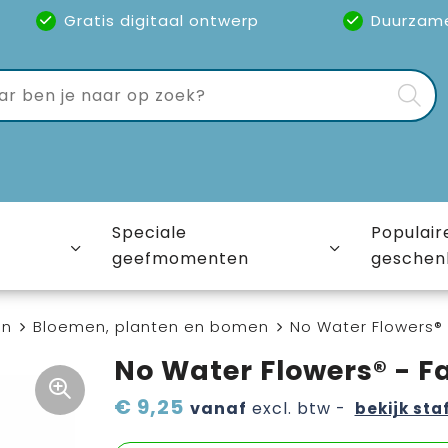
Gratis digitaal ontwerp
Duurzam
Speciale
Populair
geefmomenten
geschen
en
Bloemen, planten en bomen
No Water Flowers® 
No Water Flowers® - F
€ 9,25
vanaf
excl. btw -
bekijk sta