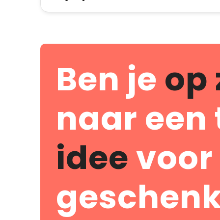
Ben je
op 
naar een 
idee
voor
geschenk