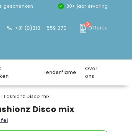
e geschenken
30+ jaar ervaring
0
Offerte
+31 (0)318 - 559 270
e
Over
Tenderflame
ken
ons
- Fashionz Disco mix
ashionz Disco mix
ffel