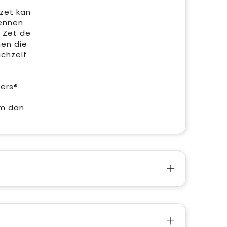
zet kan
kennen
. Zet de
men die
ichzelf
wers®
em dan