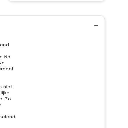
kend
ke No
No
oembol
n niet
lijke
e. Zo
e
roeiend