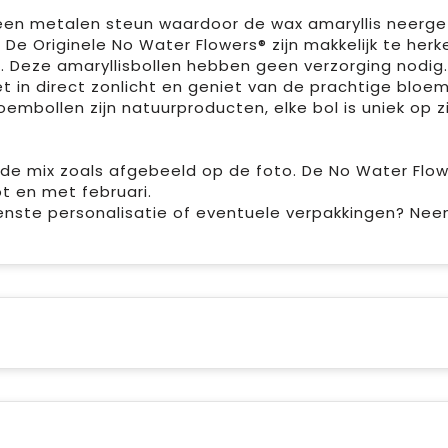
n een metalen steun waardoor de wax amaryllis neerge
. De Originele No Water Flowers® zijn makkelijk te her
s. Deze amaryllisbollen hebben geen verzorging nodig
et in direct zonlicht en geniet van de prachtige bloe
oembollen zijn natuurproducten, elke bol is uniek op z
 de mix zoals afgebeeld op de foto. De No Water Flo
t en met februari.
enste personalisatie of eventuele verpakkingen? Ne