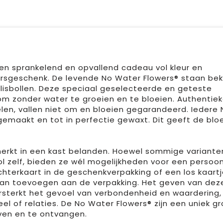
een sprankelend en opvallend cadeau vol kleur en
jaarsgeschenk. De levende No Water Flowers® staan be
sbollen. Deze speciaal geselecteerde en geteste
m zonder water te groeien en te bloeien. Authentie
len, vallen niet om en bloeien gegarandeerd. Iedere 
emaakt en tot in perfectie gewaxt. Dit geeft de bl
erkt in een kast belanden. Hoewel sommige variante
ol zelf, bieden ze wél mogelijkheden voor een persoon
terkaart in de geschenkverpakking of een los kaartj
ogan toevoegen aan de verpakking. Het geven van dez
rsterkt het gevoel van verbondenheid en waardering,
eel of relaties. De No Water Flowers® zijn een uniek g
ven en te ontvangen.