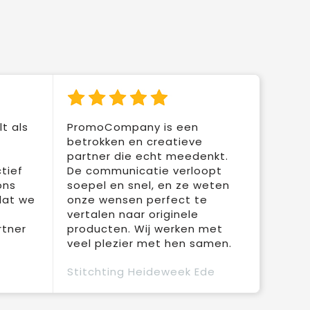
t als
PromoCompany is een
betrokken en creatieve
partner die echt meedenkt.
tief
De communicatie verloopt
ons
soepel en snel, en ze weten
dat we
onze wensen perfect te
vertalen naar originele
rtner
producten. Wij werken met
veel plezier met hen samen.
Stitchting Heideweek Ede