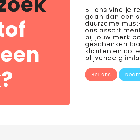
zoek
Bij ons vind je 
gaan dan een 
tof
duurzame must-
ons assortiment
bij jouw merk p
geschenken laat 
 een
klanten en coll
blijvende glimla
?
Bel ons
Neem