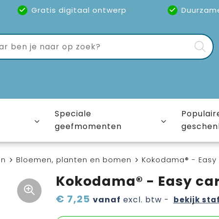
Gratis digitaal ontwerp
Duurzam
Speciale
Populair
geefmomenten
geschen
en
Bloemen, planten en bomen
Kokodama® - Easy 
Kokodama® - Easy car
€ 7,25
vanaf
excl. btw -
bekijk sta