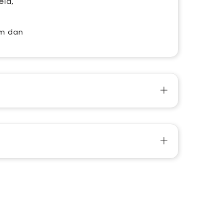
eid,
em dan