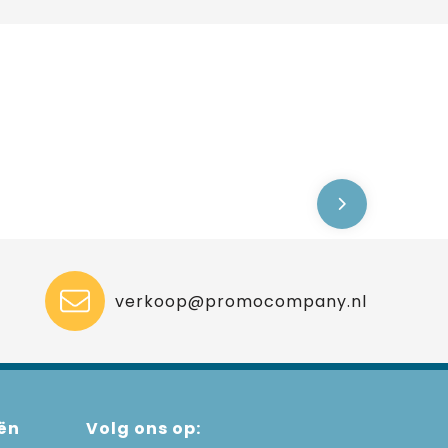
verkoop@promocompany.nl
ën
Volg ons op: