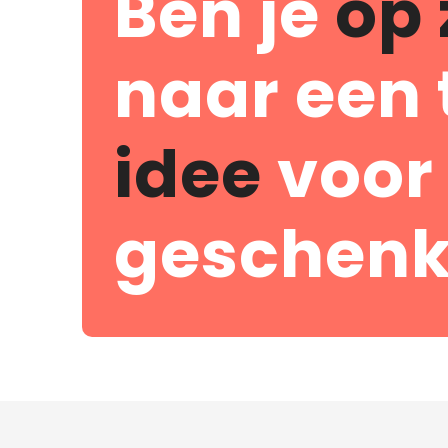
Ben je
op 
naar een 
idee
voor
geschenk