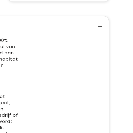
100%
ol van
nd aan
 habitat
en
tot
ject;
en
rijf of
wordt
it