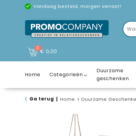
Vandaag besteld, morgen verrast!
Uitstekende reviews
(4,6/5)
0
€ 0,00
Duurzame
Home
Categorieën
geschenken
Ga terug
|
Home
Duurzame Geschenk