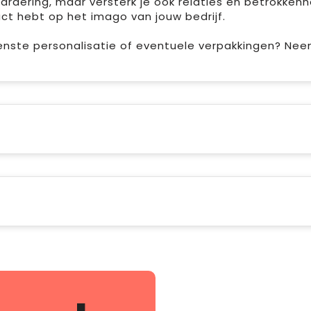
ardering, maar versterk je ook relaties en betrokkenh
pact hebt op het imago van jouw bedrijf.
enste personalisatie of eventuele verpakkingen? Ne