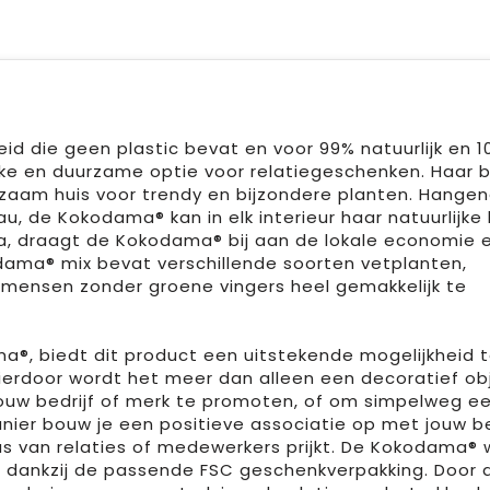
 die geen plastic bevat en voor 99% natuurlijk en 
eke en duurzame optie voor relatiegeschenken. Haar b
rzaam huis voor trendy en bijzondere planten. Hange
u, de Kokodama® kan in elk interieur haar natuurlijke
a, draagt de Kokodama® bij aan de lokale economie 
ama® mix bevat verschillende soorten vetplanten,
 mensen zonder groene vingers heel gemakkelijk te
ma®, biedt dit product een uitstekende mogelijkheid 
ierdoor wordt het meer dan alleen een decoratief ob
jouw bedrijf of merk te promoten, of om simpelweg e
er bouw je een positieve associatie op met jouw bed
s van relaties of medewerkers prijkt. De Kokodama® 
 dankzij de passende FSC geschenkverpakking. Door d