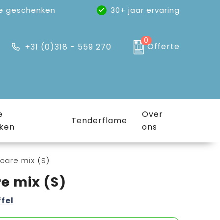
e geschenken
30+ jaar ervaring
0
Offerte
+31 (0)318 - 559 270
e
Over
Tenderflame
ken
ons
care mix (S)
e mix (S)
ffel