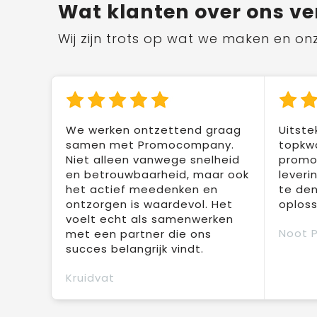
Wat klanten over ons ve
Wij zijn trots op wat we maken en on
We werken ontzettend graag
Uitste
samen met Promocompany.
topkwa
Niet alleen vanwege snelheid
promot
en betrouwbaarheid, maar ook
leveri
het actief meedenken en
te den
ontzorgen is waardevol. Het
oploss
voelt echt als samenwerken
Noot 
met een partner die ons
succes belangrijk vindt.
Kruidvat