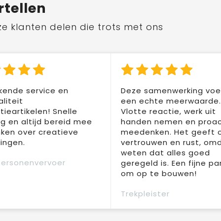
rtellen
ze klanten delen die trots met ons
kende service en
Deze samenwerking voel
liteit
een echte meerwaarde.
ieartikelen! Snelle
Vlotte reactie, werk uit
ng en altijd bereid mee
handen nemen en proac
ken over creatieve
meedenken. Het geeft 
ingen.
vertrouwen en rust, om
weten dat alles goed
Personenvervoer
geregeld is. Een fijne pa
om op te bouwen!
Trekpleister