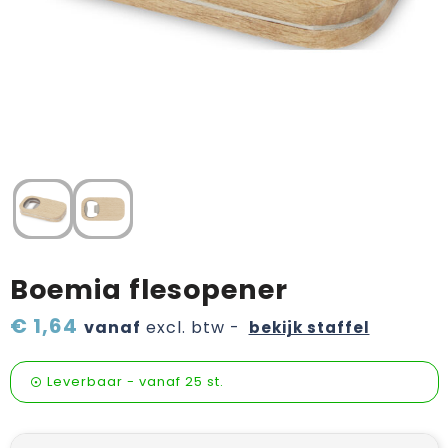
Verzorging & welness
Pasen
Onderweg
Sinterklaas artikelen
Valentijn
Wijn, bier en proeverij
Zomerpakketten
Boemia flesopener
€ 1,64
vanaf
excl. btw -
bekijk staffel
Leverbaar
-
vanaf
25 st.