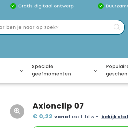
Gratis digitaal ontwerp
Duurzam
Speciale
Populair
geefmomenten
geschen
Axionclip 07
€ 0,22
vanaf
excl. btw -
bekijk sta