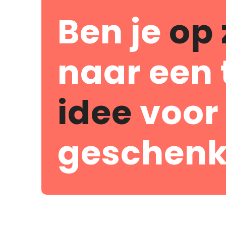
Ben je
op 
naar een 
idee
voor
geschenk