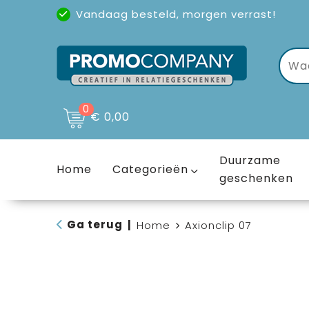
Vandaag besteld, morgen verrast!
Uitstekende reviews
(4,6/5)
0
€ 0,00
Duurzame
Home
Categorieën
geschenken
Ga terug
|
Home
Axionclip 07