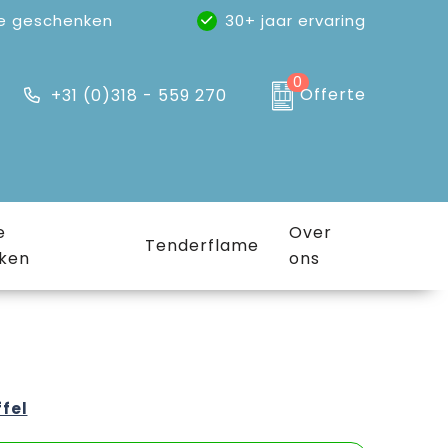
e geschenken
30+ jaar ervaring
0
Offerte
+31 (0)318 - 559 270
e
Over
Tenderflame
ken
ons
ffel