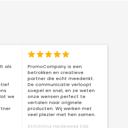
t als
PromoCompany is een
betrokken en creatieve
partner die echt meedenkt.
tief
De communicatie verloopt
ons
soepel en snel, en ze weten
dat we
onze wensen perfect te
vertalen naar originele
rtner
producten. Wij werken met
veel plezier met hen samen.
Stitchting Heideweek Ede