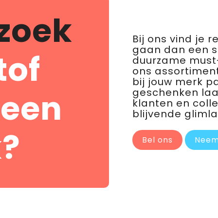
zoek
Bij ons vind je 
gaan dan een 
tof
duurzame must-
ons assortiment
bij jouw merk p
geschenken laat 
 een
klanten en coll
blijvende glimla
?
Bel ons
Neem