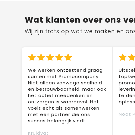
Wat klanten over ons ve
Wij zijn trots op wat we maken en on
We werken ontzettend graag
Uitste
samen met Promocompany.
topkwa
Niet alleen vanwege snelheid
promot
en betrouwbaarheid, maar ook
leveri
het actief meedenken en
te den
ontzorgen is waardevol. Het
oploss
voelt echt als samenwerken
Noot 
met een partner die ons
succes belangrijk vindt.
Kruidvat