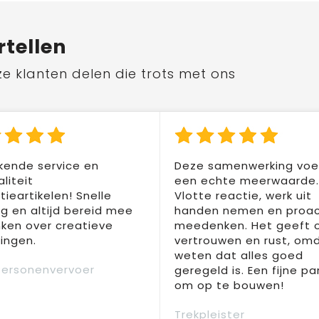
rtellen
ze klanten delen die trots met ons
kende service en
Deze samenwerking voel
liteit
een echte meerwaarde.
ieartikelen! Snelle
Vlotte reactie, werk uit
ng en altijd bereid mee
handen nemen en proac
ken over creatieve
meedenken. Het geeft 
ingen.
vertrouwen en rust, om
weten dat alles goed
Personenvervoer
geregeld is. Een fijne pa
om op te bouwen!
Trekpleister