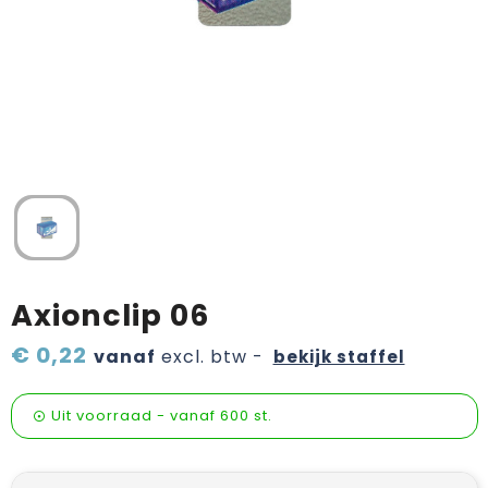
Verzorging & welness
Pasen
Onderweg
Sinterklaas artikelen
Valentijn
Wijn, bier en proeverij
Zomerpakketten
Axionclip 06
€ 0,22
vanaf
excl. btw -
bekijk staffel
Uit voorraad -
vanaf
600 st.