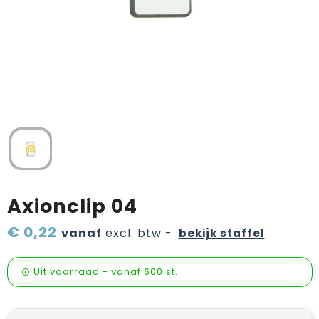
Verzorging & welness
Pasen
Onderweg
Sinterklaas artikelen
Valentijn
Wijn, bier en proeverij
Zomerpakketten
Axionclip 04
€ 0,22
vanaf
excl. btw -
bekijk staffel
Uit voorraad -
vanaf
600 st.